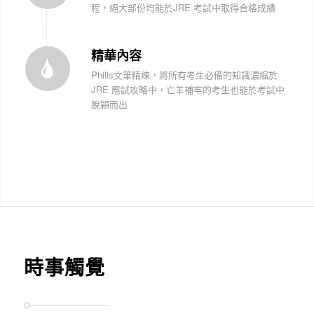
程，絕大部份均能於JRE 考試中取得合格成績
精華內容
Philis文筆精煉，將所有考生必備的知識濃縮於
JRE 應試攻略中，亡羊補牢的考生也能於考試中
脫穎而出
時事觸覺