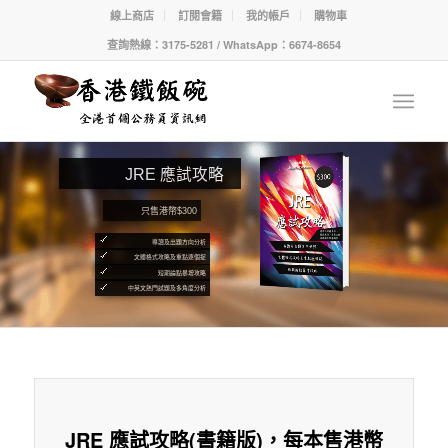
線上商店
訂閱會籍
我的帳戶
購物車
查詢熱線：3175-5281 / WhatsApp：6674-8654
JRE 應試攻略
只售港幣$300
導讀及出題方向分析
文體格式攻略及重點逐個捉
短期論點暴增攻略
中英文熱門試題及多角度分析
JRE 應試攻略(書籍版)，每本售港幣