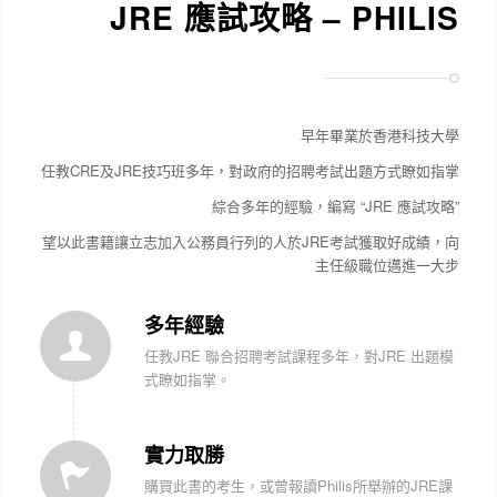
JRE 應試攻略 – PHILIS
早年畢業於香港科技大學
任教CRE及JRE技巧班多年，對政府的招聘考試出題方式瞭如指掌
綜合多年的經驗，編寫 “JRE 應試攻略”
望以此書籍讓立志加入公務員行列的人於JRE考試獲取好成績，向
主任級職位邁進一大步
多年經驗
任教JRE 聯合招聘考試課程多年，對JRE 出題模
式瞭如指掌。
實力取勝
購買此書的考生，或曾報讀Philis所舉辦的JRE課