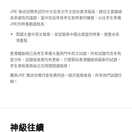
JRE 聯合招聘考試的中文及英文作文部份要求極高，題目主要圍繞
具爭議性的議題，當中包括考核考生對時事的觸覺，以往考生準備
JRE的時事題過程為：
閱讀大量中英文報章，並從報章中選出適當的時事，再整合各
項重點
香港鐵飯碗已為考生準備大量熱門中英文試題，所有試題均含多角
度分析，試題每星期均有更新，只需緊貼香港鐵飯碗最新的試題，
考生便無需再每日花時間閱讀報章！
購買JRE 應試攻略均會免費附送一個月進階會員，所有熱門試題任
睇！
神級往績