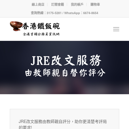
線上商店
訂閱會籍
我的帳戶
購物車
查詢熱線：3175-5281 / WhatsApp：6674-8654
JRE改文服務由教師親自評分，助你更清楚考評局
的要求!