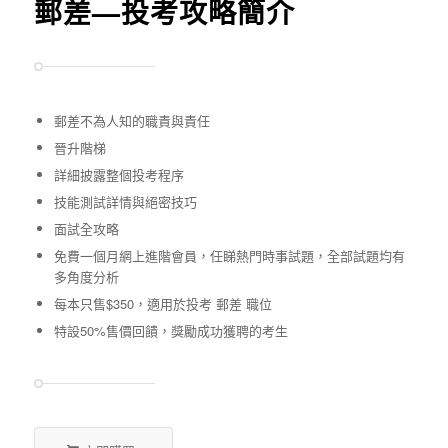
郵差—投考攻略簡介
郵差不為人知的職責與責任
晉升階梯
詳細披露整個投考程序
技能測試詳情與絕密技巧
面試全攻略
免費一個月網上進階會員，任睇熱門時事試題，全部試題均有
多角度分析
每本只售$350，適用於投考 郵差 職位
特設50%售價回饋，獎勵成功獲聘的考生