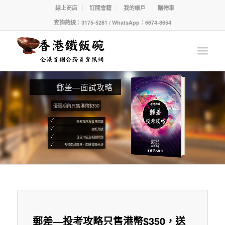
線上商店
訂閱會籍
我的帳戶
購物車
查詢熱線：3175-5281 / WhatsApp：6674-8654
郵差—面試攻略
優惠期內只售港幣$350
投考程序及常見問題
技能測試
自我介紹及相關問題
各類面試題目、即時答題分析
郵差—投考攻略只售港幣$350，送